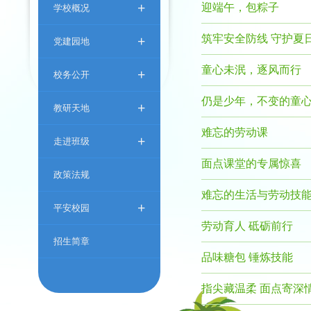
+
学校概况
迎端午，包粽子
+
筑牢安全防线 守护夏
党建园地
童心未泯，逐风而行
+
校务公开
仍是少年，不变的童
+
教研天地
难忘的劳动课
+
走进班级
面点课堂的专属惊喜
政策法规
难忘的生活与劳动技
+
平安校园
劳动育人 砥砺前行
招生简章
品味糖包 锤炼技能
指尖藏温柔 面点寄深